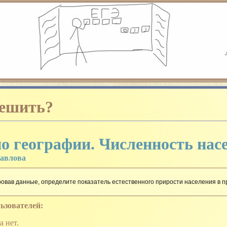
 успешно сдать ЕГЭ – то вы попали куда надо. Для полноценной
вам: прохождение тестов ЕГЭ по многим предметам с последующи
 определенного типа или на определенные темы, познакомится с
проведения ЕГЭ и многое другое!
решить?
Наведите курсор
о географии. Численность нас
авлова
овав данные, определите показатель естественного прирости населения в 
ьзователей:
а нет.