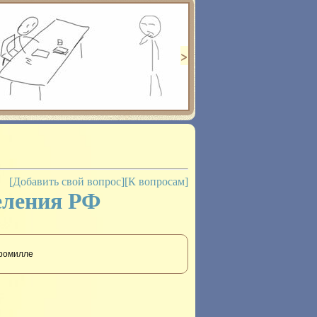
 подготовки к
м анализом
 процедурой
>
[Добавить свой вопрос]
[К вопросам]
еления РФ
промилле