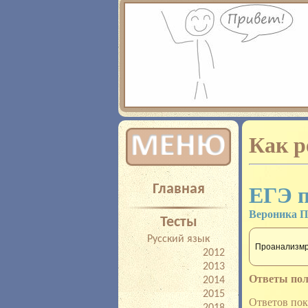
Добро пожаловать! Если вы хотите
экзамену egedb.ru предлагает 
результатов, прорешивание задач
Как 
Главная
ЕГЭ п
Вероника П
Тесты
Русский язык
Проанализмр
2012
2013
Ответы пол
2014
2015
Ответов пок