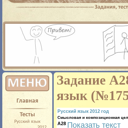
Добро пожаловать! Ес
сдать ЕГЭ – то вы по
полноценной подготовк
предлагает вам: прохо
Задание A2
многим предметам с п
язык (№175
Главная
результатов, прорешиван
Русский язык 2012 год
Тесты
типа или на определенны
Смысловая и композиционная цел
Русский язык
A28
Показать текст
2012