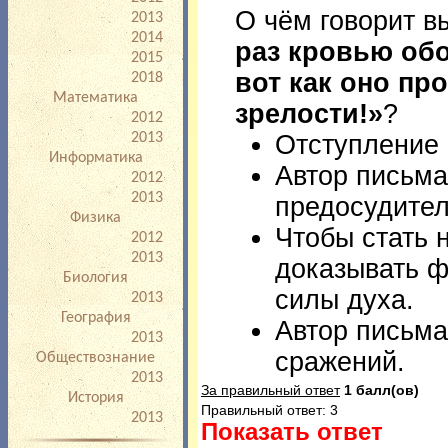
процедурой проведения
О чём говорит в
2013
2014
раз кровью обо
2015
вот как оно пр
2018
Математика
зрелости!»
?
2012
Отступление 
2013
Информатика
Автор письма
2012
2013
предосудител
Физика
Чтобы стать 
2012
2013
доказывать ф
Биология
силы духа.
2013
География
Автор письма
2013
сражений.
Обществознание
2013
За правильный ответ
1 балл(ов)
История
Правильный ответ: 3
2013
Показать ответ