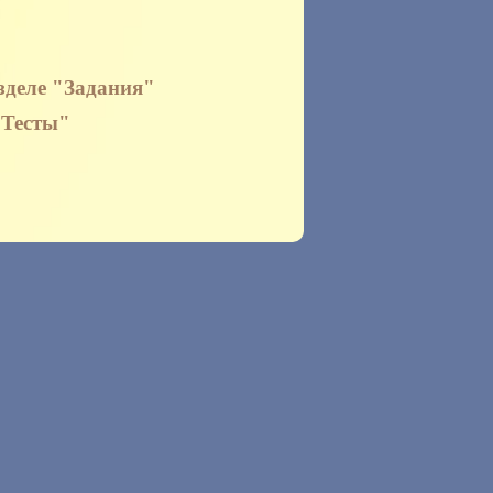
зделе
"Задания"
"Тесты"