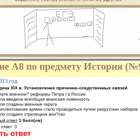
 успешно сдать ЕГЭ – то вы попали куда надо. Для полноценной
вам: прохождение тестов ЕГЭ по многим предметам с последующи
 определенного типа или на определенные темы, познакомится с
проведения ЕГЭ и многое другое!
ие A8 по предмету История (№
Наведите курсор
013 год
редина XIX в. Установление причинно-следственных связей
тате военнои? реформы Петра I в России
ла введена всеобщая воинская повинность
ли созданы военные округа
мплектование армии стало проводиться путем рекрутских наборов
ло создано стрелецкое вои?ско
ый ответ
1 балл(ов)
ответ: 3
ть ответ