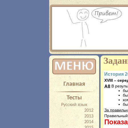
Добро пожаловать! Если вы хотите
экзамену egedb.ru предлагает 
результатов, прорешивание задач
Задан
История 2
XVIII – се
Главная
A8
В резуль
бы
бы
Тесты
ко
бы
Русский язык
За правильн
2012
Правильный 
2013
Показа
2014
2015