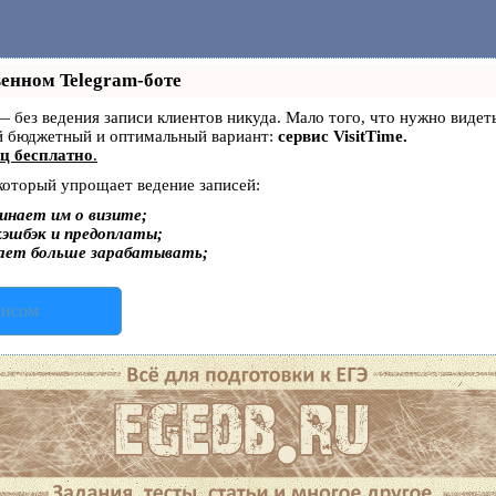
венном Telegram-боте
т — без ведения записи клиентов никуда. Мало того, что нужно видет
й бюджетный и оптимальный вариант:
сервис VisitTime.
ц бесплатно
.
 который упрощает ведение записей:
инает им о визите;
кэшбэк и предоплаты;
гает больше зарабатывать;
висом