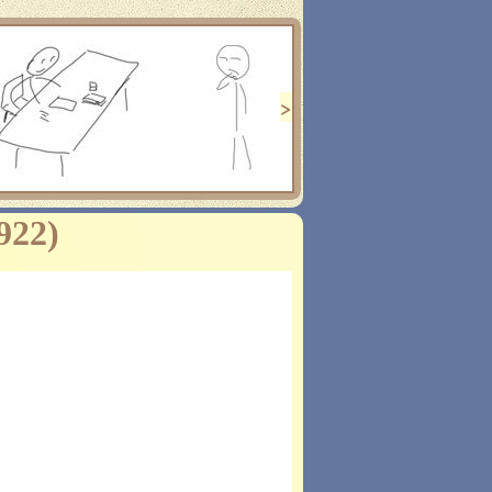
 подготовки к
м анализом
 процедурой
>
922)