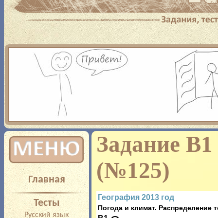
Добро пожаловать! Ес
сдать ЕГЭ – то вы по
полноценной подготовк
предлагает вам: прохо
Задание B1
многим предметам с п
(№125)
Главная
результатов, прорешиван
География 2013 год
Тесты
типа или на определенны
Погода и климат. Распределение т
Русский язык
B1