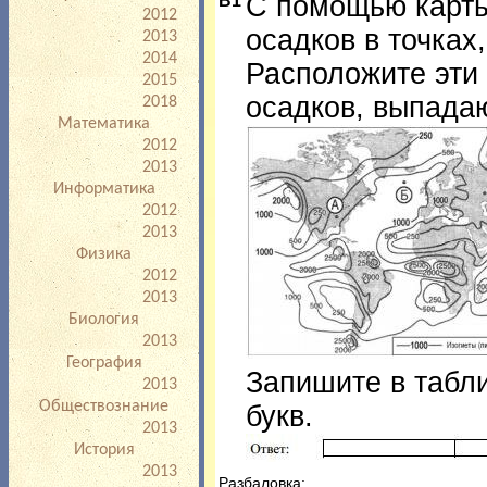
С помощью карты
2012
процедурой проведения
осадков в точках
2013
2014
Расположите эти 
2015
осадков, выпада
2018
Математика
2012
2013
Информатика
2012
2013
Физика
2012
2013
Биология
2013
География
Запишите в табл
2013
Обществознание
букв.
2013
История
2013
Разбаловка: