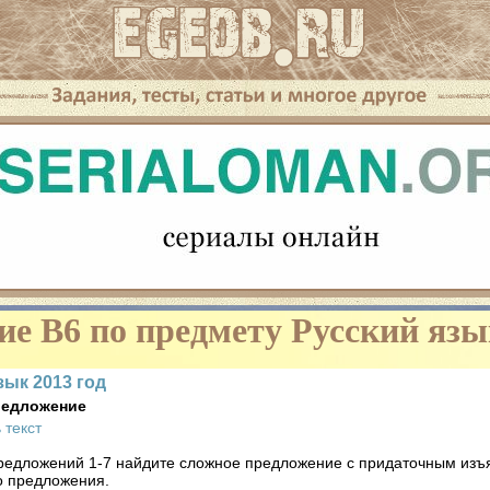
 сериалы онлайн, узнать дату выхода новых серий. Все сериалы
онлайн, сериалы онлайн бесплатно и без регистрации.
ие B6 по предмету Русский яз
Наведите курсор
зык 2013 год
редложение
 текст
редложений 1-7 найдите сложное предложение с придаточным изъ
о предложения.