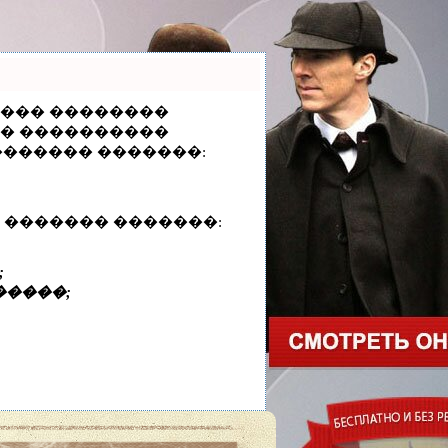
����� ��������
� � ����������
������� �������:
 ������� �������:
;
�����;