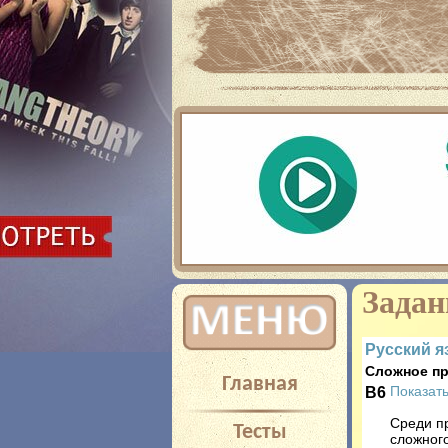
На нашем сайте вы можете смотреть
смотреть 
Задан
Русский я
Сложное п
Главная
B6
Показать
Среди п
Тесты
сложног