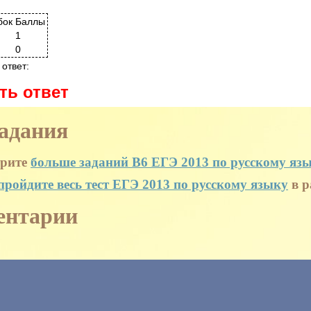
бок
Баллы
1
0
ответ:
ть ответ
адания
рите
больше заданий B6 ЕГЭ 2013 по русскому яз
пройдите весь тест ЕГЭ 2013 по русскому языку
в р
ентарии