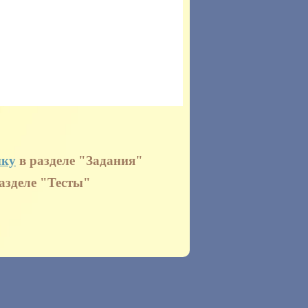
ыку
в разделе
"Задания"
азделе
"Тесты"