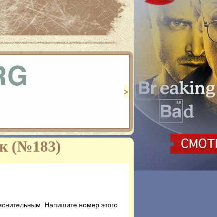
 в HD качестве
>
ык (№183)
яснительным. Напишите номер этого