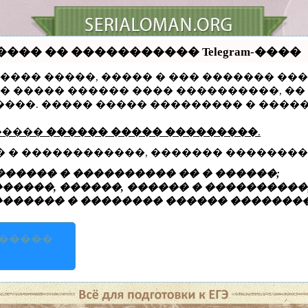
�� �� ����������� Telegram-����
����� �����, ����� � ��� ������� �
�� ����� ������ ���� ����������, �
����. ����� ����� ��������� � ����
�����
������ ����� ���������
.
� � ������������, ������� ��������
����� � ���������� �� � ������;
����, ������, ������ � ����������
������ � �������� ������ �������
������