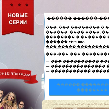
������ ������-����
���, ��� �������� � 
������. ���� ����, �
�������� � ������� 
������ VisitTime.
��� ����� ��������
���-��� ��� �������
—
��� ���������� ���
—
��������������� ��
—
����������� �����
������ ������
��������