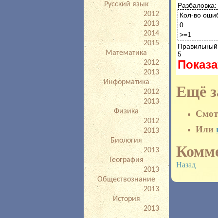
Русский язык
Разбаловка:
2012
Кол-во оши
2013
0
2014
>=1
2015
Правильный 
Математика
5
Показа
2012
2013
Информатика
Ещё з
2012
2013
Физика
Смот
2012
Или
2013
Биология
Комм
2013
География
Назад
2013
Обществознание
2013
История
2013