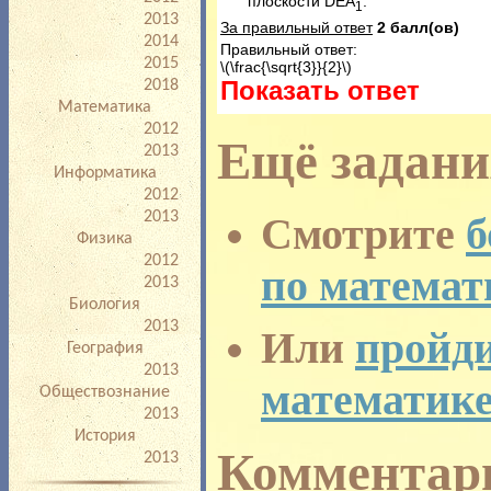
плоскости DEA
.
1
процедурой проведения
2013
За правильный ответ
2 балл(ов)
2014
Правильный ответ:
2015
\(\frac{\sqrt{3}}{2}\)
Показать ответ
2018
Математика
2012
Ещё задани
2013
Информатика
2012
2013
Смотрите
б
Физика
2012
по математ
2013
Биология
2013
Или
пройди
География
2013
математик
Обществознание
2013
История
Комментар
2013