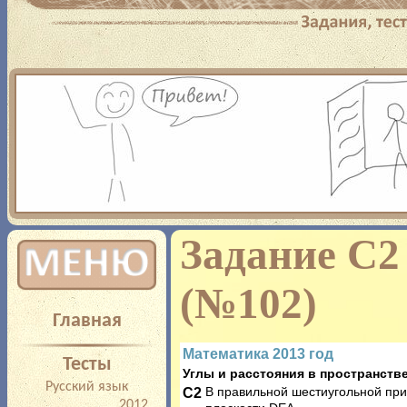
Добро пожаловать! Ес
сдать ЕГЭ – то вы по
полноценной подготовк
предлагает вам: прохо
Задание C2
многим предметам с п
(№102)
Главная
результатов, прорешиван
Математика 2013 год
Тесты
типа или на определенны
Углы и расстояния в пространств
Русский язык
C2
В правильной шестиугольной при
2012