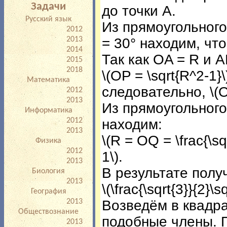
Задачи
до точки A.
Русский язык
Из прямоугольного
2012
= 30° находим, что P
2013
2014
Так как OA = R и A
2015
2018
\(OP = \sqrt{R^2-1}\
Математика
следовательно, \(OE 
2012
2013
Из прямоугольного
Информатика
находим:
2012
2013
\(R = OQ = \frac{\sq
Физика
2012
1\).
2013
В результате полу
Биология
2013
\(\frac{\sqrt{3}}{2}\s
География
Возведём в квадра
2013
Обществознание
подобные члены. 
2013