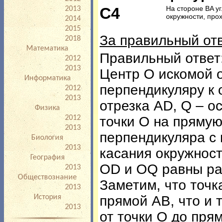
процедурой проведения
C4
На стороне BA уг
2013
окружности, про
2014
2015
За правильный от
2018
Математика
Правильный ответ
2012
2013
Центр O искомой 
Информатика
перпендикуляру к 
2012
2013
отрезка AD, Q – о
Физика
точки O на прямую
2012
2013
перпендикуляра с 
Биология
2013
касания окружност
География
OD и OQ равны ра
2013
Обществознание
Заметим, что точк
2013
прямой AB, что и т
История
2013
от точки O до пря